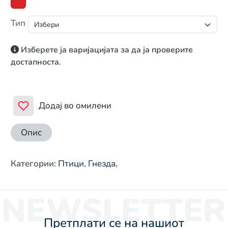
Тип
Изберете ја варијацијата за да ја проверите
достапноста.
Додај во омилени
Опис
Категории
:
Птици
,
Гнезда
,
NEWSLETTER
Претплати се на нашиот