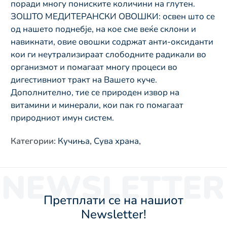
поради многу пониските количини на глутен.
ЗОШТО МЕДИТЕРАНСКИ ОВОШКИ: освен што се
од нашето поднебје, на кое сме веќе склони и
навикнати, овие овошки содржат анти-оксиданти
кои ги неутрализираат слободните радикали во
организмот и помагаат многу процеси во
дигестивниот тракт на Вашето куче.
Дополнително, тие се природен извор на
витамини и минерали, кои пак го помагаат
природниот имун систем.
Категории
:
Кучиња
,
Сува храна
,
NEWSLETTER
Претплати се на нашиот
Newsletter!