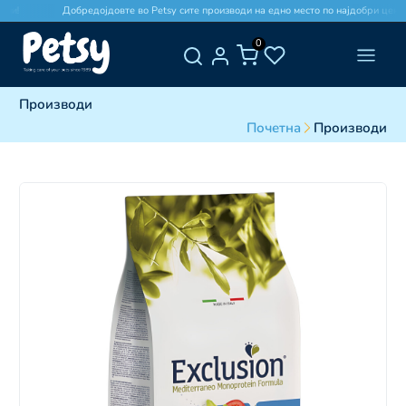
ни!
Добредојдовте во Petsy сите производи на едно место по најдобри цени!
0
Производи
Почетна
Производи