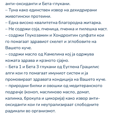
анти-оксиданти и Бета-глукани.
– Туна како единствен извор на дехидрирани
животински протеини.
– Една високо квалитетна благородна житарка.
– Не содржи соја, пченица, пченка и пилешка маст.
– содржи Глукозамин и Хондроитин сулфати кои
го помагаат здравиот скелет и зглобовите на
Вашето куче.
– содржи масло од Камелина кој ја одржува
кожата здрава и крзното сјајно.
– Бета 1 и Бета 3 глукани од Еуглена Грацилис
алги кои го помагаат имуниот систем и ја
промовираат здравата кондиција на Вашето куче.
– природни билки и овошки од медитеранското
подрачје (коноп, маслиново масло, домат,
калинка, брокула и цикорија) како извор анти-
оксиданти кои ги неутрализираат слободните
радикали во организмот.