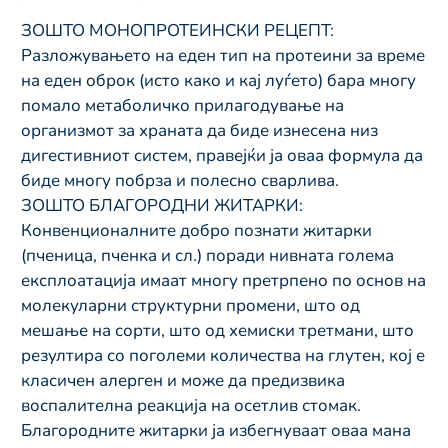
ЗОШТО МОНОПРОТЕИНСКИ РЕЦЕПТ:
Разложувањето на еден тип на протеини за време
на еден оброк (исто како и кај луѓето) бара многу
помало метаболичко прилагодување на
организмот за храната да биде изнесена низ
дигестивниот систем, правејќи ја оваа формула да
биде многу побрза и полесно сварлива.
ЗОШТО БЛАГОРОДНИ ЖИТАРКИ:
Конвенционалните добро познати житарки
(пченица, пченка и сл.) поради нивната голема
експлоатација имаат многу претрпено по основ на
молекуларни структурни промени, што од
мешање на сорти, што од хемиски третмани, што
резултира со поголеми количества на глутен, кој е
класичен алерген и може да предизвика
воспалителна реакција на осетлив стомак.
Благородните житарки ја избегнуваат оваа мана