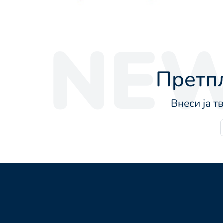
NEW
Претпл
Внеси ја т