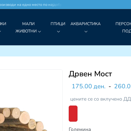
изводи на едно место по најдобри цени!
ЧКИ
МАЛИ
ПТИЦИ
АКВАРИСТИКА
ПЕРСО
ЖИВОТНИ
ПО
Дрвен Мост
175.00 ден.
-
260.0
цените се со вклучено Д
Големина