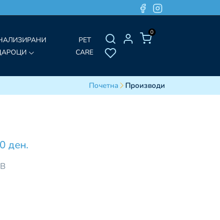
0
НАЛИЗИРАНИ
PET
ДАРОЦИ
CARE
Почетна
Производи
0 ден.
ДВ