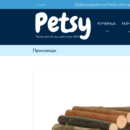
место по најдобри цени!
Добредојдовте во Petsy сите про
КУЧИЊА
МА
Производи