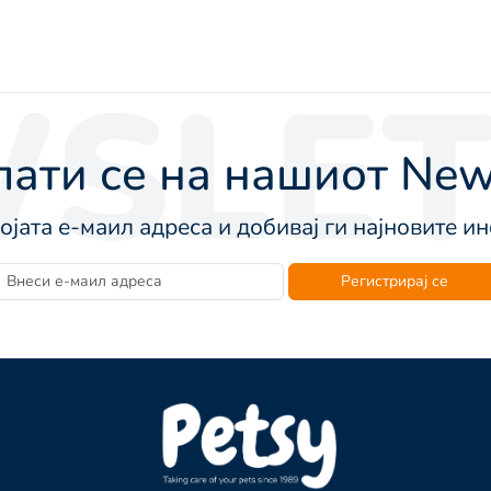
SLET
ати се на нашиот News
војата е-маил адреса и добивај ги најновите 
Регистрирај се