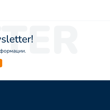
TER
letter!
информации.