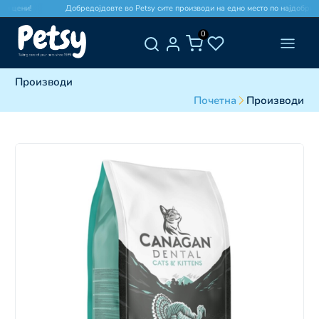
и цени!
Добредојдовте во Petsy сите производи на едно место по најдобри це
0
Производи
Почетна
Производи