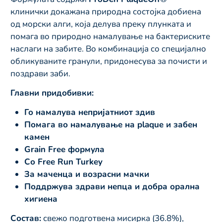
клинички докажана природна состојка добиена
од морски алги, која делува преку плунката и
помага во природно намалување на бактериските
наслаги на забите. Во комбинација со специјално
обликуваните гранули, придонесува за почисти и
поздрави заби.
Главни придобивки:
Го намалува непријатниот здив
Помага во намалување на plaque и забен
камен
Grain Free формула
Со Free Run Turkey
За маченца и возрасни мачки
Поддржува здрави непца и добра орална
хигиена
Состав:
свежо подготвена мисирка (36.8%),