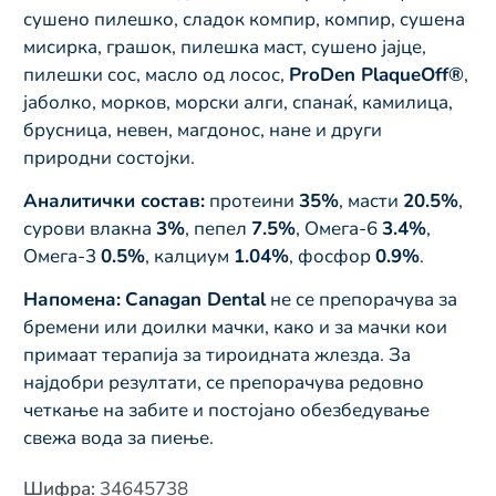
сушено пилешко, сладок компир, компир, сушена
мисирка, грашок, пилешка маст, сушено јајце,
пилешки сос, масло од лосос,
ProDen PlaqueOff®
,
јаболко, морков, морски алги, спанаќ, камилица,
брусница, невен, магдонос, нане и други
природни состојки.
Аналитички состав:
протеини
35%
, масти
20.5%
,
сурови влакна
3%
, пепел
7.5%
, Омега-6
3.4%
,
Омега-3
0.5%
, калциум
1.04%
, фосфор
0.9%
.
Напомена:
Canagan Dental
не се препорачува за
бремени или доилки мачки, како и за мачки кои
примаат терапија за тироидната жлезда. За
најдобри резултати, се препорачува редовно
четкање на забите и постојано обезбедување
свежа вода за пиење.
Шифра
:
34645738