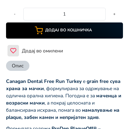
-
+
ДОДАЈ ВО КОШНИЧКА
Додај во омилени
Опис
Canagan Dental Free Run Turkey
е
grain free сува
храна за мачки
, формулирана за одржување на
одлична орална хигиена. Погодна е за
маченца и
возрасни мачки
, а покрај целосната и
балансирана исхрана, помага во
намалување на
plaque, забен камен и непријатен здив
.
Формулата содржи
ProDen PlaqueOff®
–