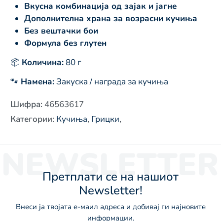
Вкусна комбинација од зајак и јагне
Дополнителна храна за возрасни кучиња
Без вештачки бои
Формула без глутен
📦
Количина:
80 г
🐾
Намена:
Закуска / награда за кучиња
Шифра
:
46563617
Категории
:
Кучиња
,
Грицки
,
NEWSLETTER
Претплати се на нашиот
Newsletter!
Внеси ја твојата е-маил адреса и добивај ги најновите
информации.