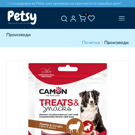
Добредојдовте во Petsy сите производи на едно место по најдобри цени!
0
Производи
Почетна
Производи