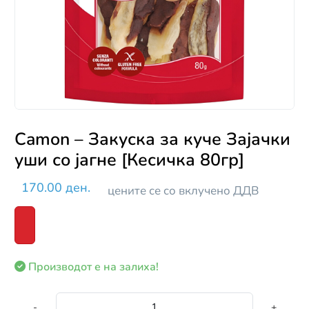
Camon – Закуска за куче Зајачки
уши со јагне [Кесичка 80гр]
170.00 ден.
цените се со вклучено ДДВ
Производот е на залиха!
-
+