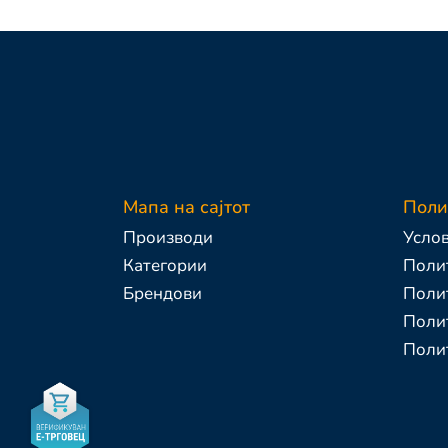
Мапа на сајтот
Поли
Производи
Услов
Категории
Полит
Брендови
Поли
Полит
Поли