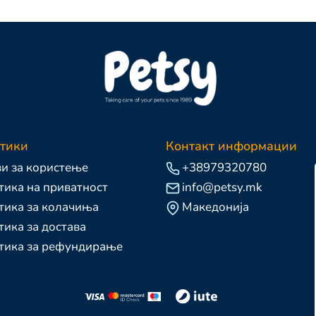
тики
Контакт информации
и за користење
+38979320780
ика на приватност
info@petsy.mk
тика за колачиња
Македонија
ика за достава
тика за рефундирање