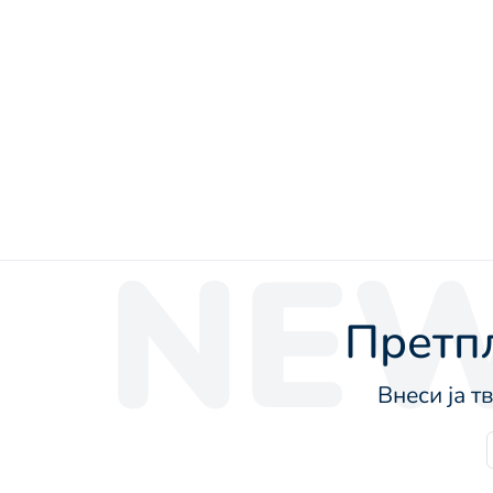
NEW
Претпл
Внеси ја т