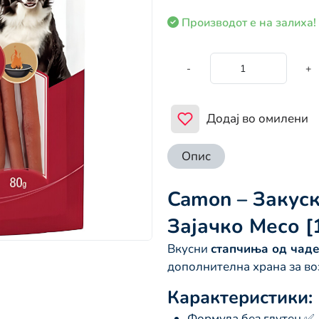
Производот е на залиха!
-
+
Додај во омилени
Опис
Camon – Закуск
Зајачко Месо [1
Вкусни
стапчиња од чаде
дополнителна храна за во
Карактеристики:
Формула без глутен ✅