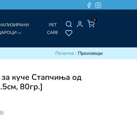
0
НАЛИЗИРАНИ
PET
ДАРОЦИ
CARE
Почетна
Производи
 за куче Стапчиња од
.5см, 80гр.]
ДВ