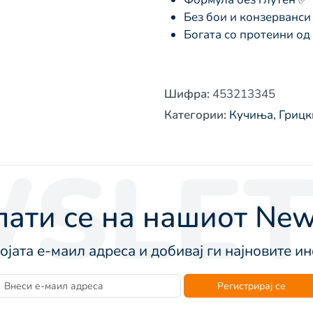
Без бои и конзерванси
Богата со протеини од 
Шифра
:
453213345
Категории
:
Кучиња
,
Грицк
SLET
ати се на нашиот News
војата е-маил адреса и добивај ги најновите 
Регистрирај се