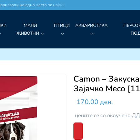
оизводи на едно место по најдобри цени!
ЧКИ
МАЛИ
ПТИЦИ
АКВАРИСТИКА
ПЕРСО
ЖИВОТНИ
ПО
Camon – Закуска
Зајачко Месо [11
170.00 ден.
цените се со вклучено Д