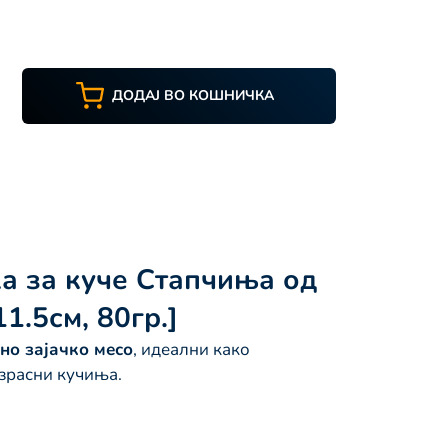
ДОДАЈ ВО КОШНИЧКА
а за куче Стапчиња од
1.5см, 80гр.]
но зајачко месо
, идеални како
зрасни кучиња.