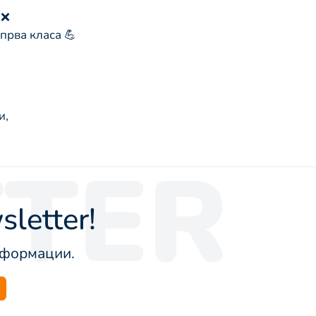
 ❌
прва класа 💪
и
,
TER
letter!
информации.