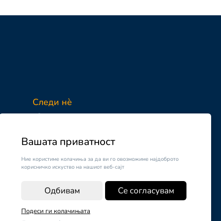
Следи нè
Facebook
Instagram
Вашата приватност
Ние користиме колачиња за да ви го овозможиме најдоброто
корисничко искуство на нашиот веб-сајт
Одбивам
Се согласувам
Подеси ги колачињата