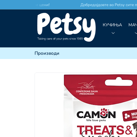
место по најдобри цени!
Добредојдовте во Petsy сите пр
КУЧИЊА
МА
Производи