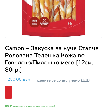
Camon – Закуска за куче Стапче
Ролована Телешка Кожа во
Говедско/Пилешко месо [12см,
80гр.]
250.00 ден.
цените се со вклучено ДДВ
Производот е на залиха!