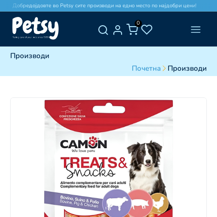
Добредојдовте во Petsy сите производи на едно место по најдобри цени!
0
Производи
Почетна
Производи