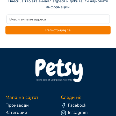
Внеси ја твојата е-маил адреса и добивај ги најновите
информации.
Регистрирај се
Мапа на сајтот
Следи нè
Производи
Facebook
Категории
Instagram