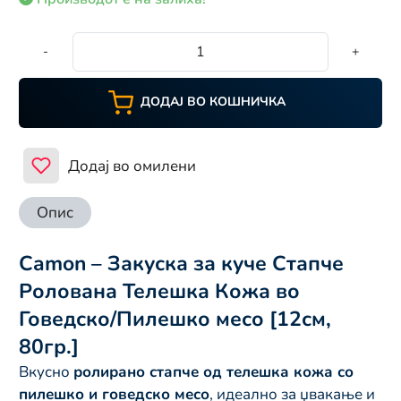
-
+
ДОДАЈ ВО КОШНИЧКА
Додај во омилени
Опис
Camon – Закуска за куче Стапче
Ролована Телешка Кожа во
Говедско/Пилешко месо [12см,
80гр.]
Вкусно
ролирано стапче од телешка кожа со
пилешко и говедско месо
, идеално за џвакање и