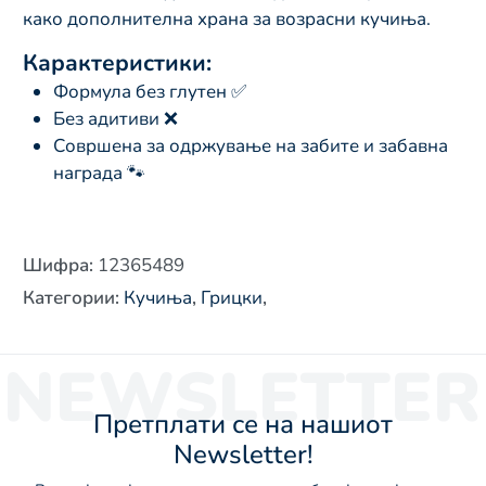
како дополнителна храна за возрасни кучиња.
Карактеристики:
Формула без глутен ✅
Без адитиви ❌
Совршена за одржување на забите и забавна
награда 🐾
Шифра
:
12365489
Категории
:
Кучиња
,
Грицки
,
NEWSLETTER
Претплати се на нашиот
Newsletter!