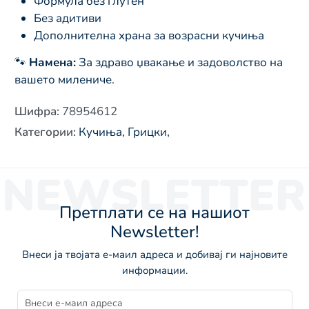
Формула без глутен
Без адитиви
Дополнителна храна за возрасни кучиња
🐾
Намена:
За здраво џвакање и задоволство на
вашето милениче.
Шифра
:
78954612
Категории
:
Кучиња
,
Грицки
,
NEWSLETTER
Претплати се на нашиот
Newsletter!
Внеси ја твојата е-маил адреса и добивај ги најновите
информации.