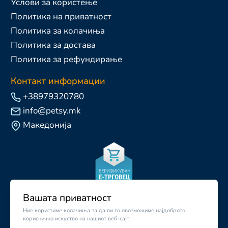
Услови за користење
Политика на приватност
Политика за колачиња
Политика за достава
Политика за рефундирање
Контакт информации
+38979320780
info@petsy.mk
Македонија
Вашата приватност
Ние користиме колачиња за да ви го овозможиме најдоброто
корисничко искуство на нашиот веб-сајт