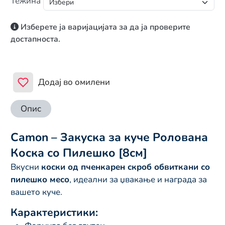
Тежина
Изберете ја варијацијата за да ја проверите
достапноста.
Додај во омилени
Опис
Camon – Закуска за куче Ролована
Коска со Пилешко [8см]
Вкусни
коски од пченкарен скроб обвиткани со
пилешко месо
, идеални за џвакање и награда за
вашето куче.
Карактеристики: