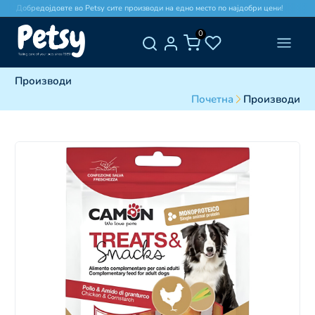
Добредојдовте во Petsy сите производи на едно место по најдобри цени!
0
Производи
Почетна
Производи