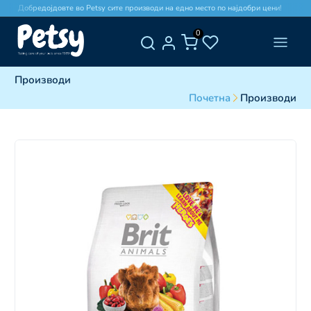
Добредојдовте во Petsy сите производи на едно место по најдобри цени!
0
Производи
Почетна
Производи