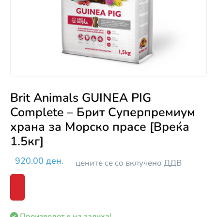
Brit Animals GUINEA PIG
Complete – Брит Суперпремиум
храна за Морско прасе [Вреќа
1.5кг]
920.00 ден.
цените се со вклучено ДДВ
Производот е на залиха!