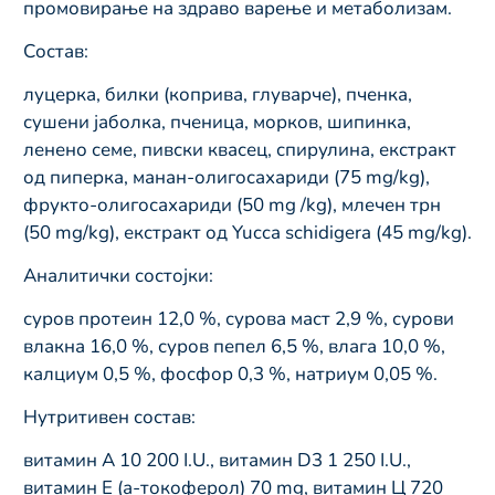
промовирање на здраво варење и метаболизам.
Состав:
луцерка, билки (коприва, глуварче), пченка,
сушени јаболка, пченица, морков, шипинка,
ленено семе, пивски квасец, спирулина, екстракт
од пиперка, манан-олигосахариди (75 mg/kg),
фрукто-олигосахариди (50 mg /kg), млечен трн
(50 mg/kg), екстракт од Yucca schidigera (45 mg/kg).
Аналитички состојки:
суров протеин 12,0 %, сурова маст 2,9 %, сурови
влакна 16,0 %, суров пепел 6,5 %, влага 10,0 %,
калциум 0,5 %, фосфор 0,3 %, натриум 0,05 %.
Нутритивен состав:
витамин А 10 200 I.U., витамин D3 1 250 I.U.,
витамин Е (а-токоферол) 70 mg, витамин Ц 720