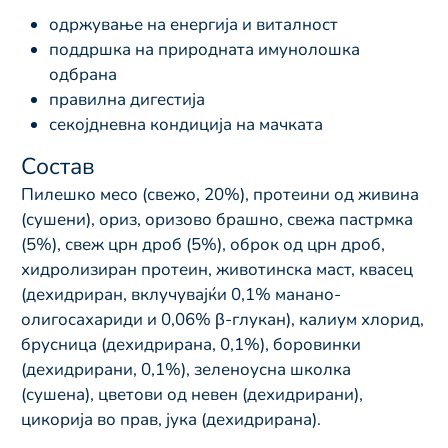
одржување на енергија и виталност
поддршка на природната имунолошка
одбрана
правилна дигестија
секојдневна кондиција на мачката
Состав
Пилешко месо (свежо, 20%), протеини од живина
(сушени), ориз, оризово брашно, свежа пастрмка
(5%), свеж црн дроб (5%), оброк од црн дроб,
хидролизиран протеин, животинска маст, квасец
(дехидриран, вклучувајќи 0,1% манано-
олигосахариди и 0,06% β-глукан), калиум хлорид,
брусница (дехидрирана, 0,1%), боровинки
(дехидрирани, 0,1%), зеленоусна школка
(сушена), цветови од невен (дехидрирани),
цикорија во прав, јука (дехидрирана).