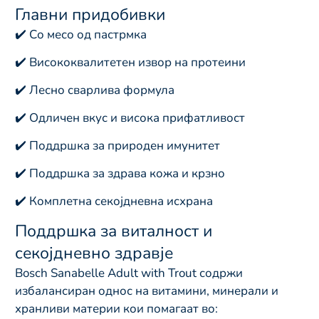
Главни придобивки
✔️ Со месо од пастрмка
✔️ Висококвалитетен извор на протеини
✔️ Лесно сварлива формула
✔️ Одличен вкус и висока прифатливост
✔️ Поддршка за природен имунитет
✔️ Поддршка за здрава кожа и крзно
✔️ Комплетна секојдневна исхрана
Поддршка за виталност и
секојдневно здравје
Bosch Sanabelle Adult with Trout содржи
избалансиран однос на витамини, минерали и
хранливи материи кои помагаат во: