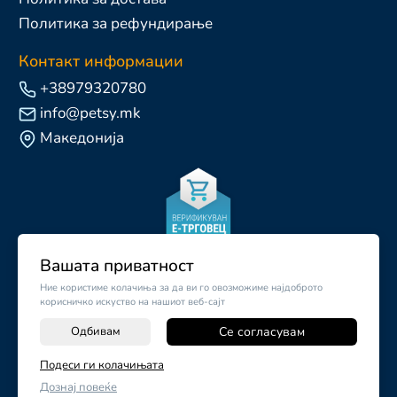
Политика за рефундирање
Контакт информации
+38979320780
info@petsy.mk
Македонија
Вашата приватност
Ние користиме колачиња за да ви го овозможиме најдоброто
корисничко искуство на нашиот веб-сајт
Одбивам
Се согласувам
-
+
Подеси ги колачињата
©
2026
Vendor x
Petsy.mk
Дознај повеќе
ДОДАЈ ВО КОШНИЧКА
Поставки за колачиња
|
Пријави проблем