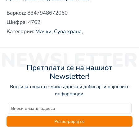
Баркод
:
8347948672060
Шифра
:
4762
Категории
:
Мачки
,
Сува храна
,
NEWSLETTER
Претплати се на нашиот
Newsletter!
Внеси ја твојата е-маил адреса и добивај ги најновите
информации.
Регистрирај се