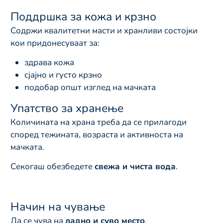
Поддршка за кожа и крзно
Содржи квалитетни масти и хранливи состојки
кои придонесуваат за:
здрава кожа
сјајно и густо крзно
подобар општ изглед на мачката
Упатство за хранење
Количината на храна треба да се прилагоди
според тежината, возраста и активноста на
мачката.
Секогаш обезбедете
свежа и чиста вода
.
Начин на чување
Да се чува на
ладно и суво место
.