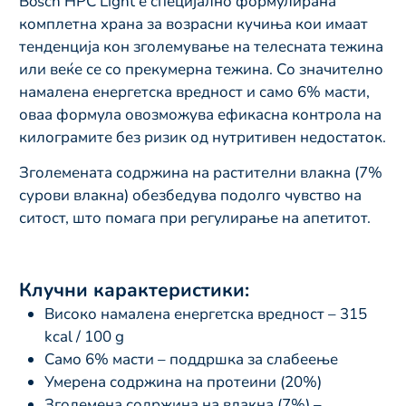
Bosch HPC Light е специјално формулирана
комплетна храна за возрасни кучиња кои имаат
тенденција кон зголемување на телесната тежина
или веќе се со прекумерна тежина. Со значително
намалена енергетска вредност и само 6% масти,
оваа формула овозможува ефикасна контрола на
килограмите без ризик од нутритивен недостаток.
Зголемената содржина на растителни влакна (7%
сурови влакна) обезбедува подолго чувство на
ситост, што помага при регулирање на апетитот.
Клучни карактеристики:
Високо намалена енергетска вредност – 315
kcal / 100 g
Само 6% масти – поддршка за слабеење
Умерена содржина на протеини (20%)
Зголемена содржина на влакна (7%) –