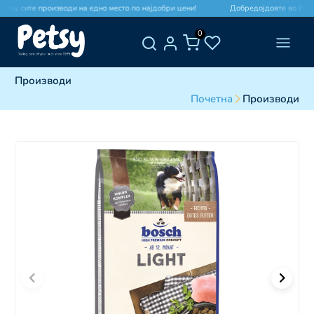
sy сите производи на едно место по најдобри цени!
Добредојдовте во Petsy с
0
Производи
Почетна
Производи