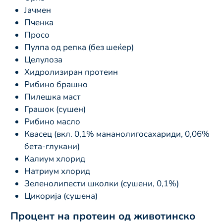
Јачмен
Пченка
Просо
Пулпа од репка (без шеќер)
Целулоза
Хидролизиран протеин
Рибино брашно
Пилешка маст
Грашок (сушен)
Рибино масло
Квасец (вкл. 0,1% мананолигосахариди, 0,06%
бета-глукани)
Калиум хлорид
Натриум хлорид
Зеленолипести школки (сушени, 0,1%)
Цикорија (сушена)
Процент на протеин од животинско