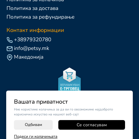
Политика за достава
Политика за рефундирање
Контакт информации
+38979320780
info@petsy.mk
Македонија
Вашата приватност
Ние користиме колачиња за да ви го овозможиме најдоброто
корисничко искуство на нашиот веб-сајт
Одбивам
Се согласувам
-
+
Подеси ги колачињата
©
2026
Vendor x
Petsy.mk