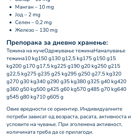
Манган – 10 mg
Јод – 2 mg
Селен – 0,2 mg
Железо – 130 mg
Препорака за дневно хранење:
Тежина на кучеОдржување тежинаНамалување
тежина10 kg150 g130 g12,5 kg175 g150 g15
kg200 g170 g17,5 kg225 g190 g20 kg250 g215
g22,5 kg275 g235 g25 kg295 g250 g27,5 kg320
g270 g30 kg340 g290 g35 kg380 g325 g40 kg420
g360 g50 kg500 g425 g60 kg570 g485 g70 kg640
g545 g80 kg710 g605 g
Овие вредности се ориентир. Индивидуалните
потреби зависат од возраста, расата, активноста и
условите на чување. При зголемена активност,
количината треба да се прилагоди.