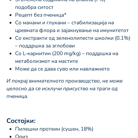
подобра ситост
Рецепт без пченица*
Со манани и глукани – стабилизација на
цревната флора и зајакнување на имунитетот
Со екстракти од зеленолипести школки (0,1%)
– поддршка за зглобови
Со L-карнитин (200 mg/kg) – поддршка на
метаболизмот на мастите
Може да се дава суво или навлажнето
И покрај внимателното производство, не може
целосно да се исклучи присуство на траги од
пченица.
Состојки:
Пилешки протеин (сушен, 18%)
Ориз