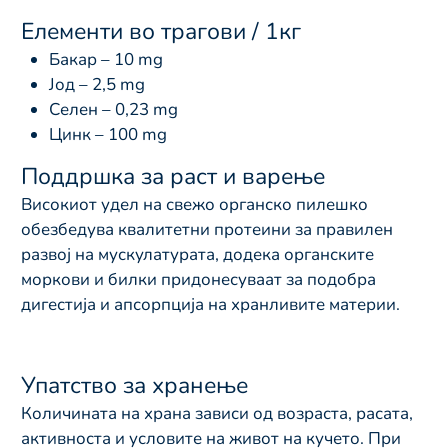
Елементи во трагови / 1кг
Бакар – 10 mg
Јод – 2,5 mg
Селен – 0,23 mg
Цинк – 100 mg
Поддршка за раст и варење
Високиот удел на свежо органско пилешко
обезбедува квалитетни протеини за правилен
развој на мускулатурата, додека органските
моркови и билки придонесуваат за подобра
дигестија и апсорпција на хранливите материи.
Упатство за хранење
Количината на храна зависи од возраста, расата,
активноста и условите на живот на кучето. При