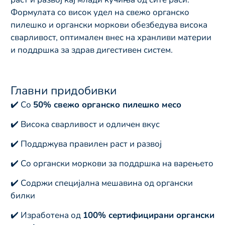
Формулата со висок удел на свежо органско
пилешко и органски моркови обезбедува висока
сварливост, оптимален внес на хранливи материи
и поддршка за здрав дигестивен систем.
Главни придобивки
✔️ Со
50% свежо органско пилешко месо
✔️ Висока сварливост и одличен вкус
✔️ Поддржува правилен раст и развој
✔️ Со органски моркови за поддршка на варењето
✔️ Содржи специјална мешавина од органски
билки
✔️ Изработена од
100% сертифицирани органски