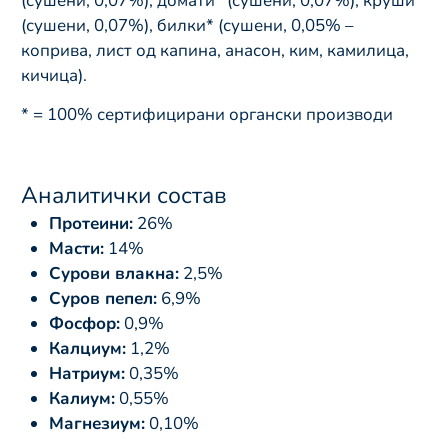
(сушени, 0,07%), домати* (сушени, 0,07%), круши*
(сушени, 0,07%), билки* (сушени, 0,05% –
коприва, лист од капина, анасон, ким, камилица,
кичица).
* = 100% сертифицирани органски производи
Аналитички состав
Протеини:
26%
Масти:
14%
Сурови влакна:
2,5%
Суров пепел:
6,9%
Фосфор:
0,9%
Калциум:
1,2%
Натриум:
0,35%
Калиум:
0,55%
Магнезиум:
0,10%