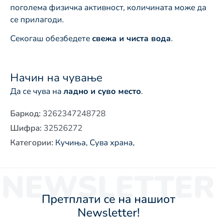
поголема физичка активност, количината може да
се прилагоди.
Секогаш обезбедете
свежа и чиста вода
.
Начин на чување
Да се чува на
ладно и суво место
.
Баркод
:
3262347248728
Шифра
:
32526272
Категории
:
Кучиња
,
Сува храна
,
NEWSLETTER
Претплати се на нашиот
Newsletter!