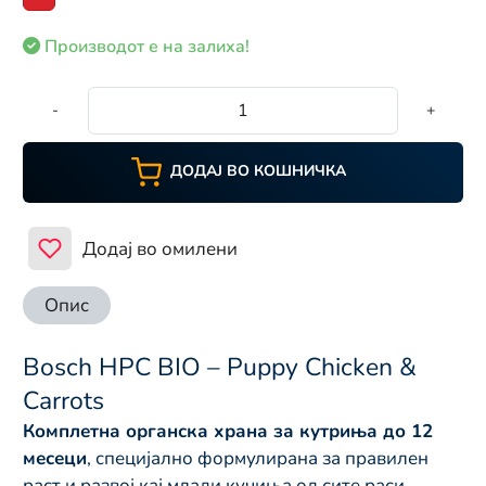
Производот е на залиха!
-
+
ДОДАЈ ВО КОШНИЧКА
Додај во омилени
Опис
Bosch HPC BIO – Puppy Chicken &
Carrots
Комплетна органска храна за кутриња до 12
месеци
, специјално формулирана за правилен
раст и развој кај млади кучиња од сите раси.