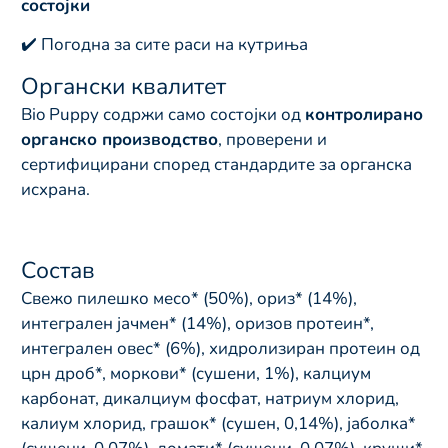
состојки
✔️ Погодна за сите раси на кутриња
Органски квалитет
Bio Puppy содржи само состојки од
контролирано
органско производство
, проверени и
сертифицирани според стандардите за органска
исхрана.
Состав
Свежо пилешко месо* (50%), ориз* (14%),
интегрален јачмен* (14%), оризов протеин*,
интегрален овес* (6%), хидролизиран протеин од
црн дроб*, моркови* (сушени, 1%), калциум
карбонат, дикалциум фосфат, натриум хлорид,
калиум хлорид, грашок* (сушен, 0,14%), јаболка*