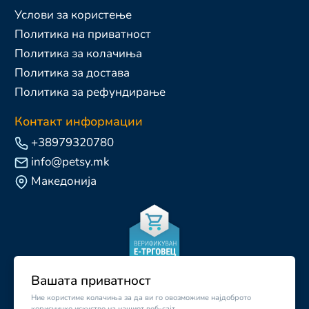
Услови за користење
Политика на приватност
Политика за колачиња
Политика за достава
Политика за рефундирање
Контакт информации
+38979320780
info@petsy.mk
Македонија
Вашата приватност
Ние користиме колачиња за да ви го овозможиме најдоброто
корисничко искуство на нашиот веб-сајт