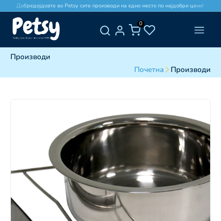
Добредојдовте во Petsy сите производи на едно место по најдобри цени!
0
Производи
Почетна
Производи