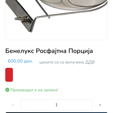
Бенелукс Росфајтна Порција
600.00 ден.
цените се со вклучено ДДВ
Производот е на залиха!
-
+