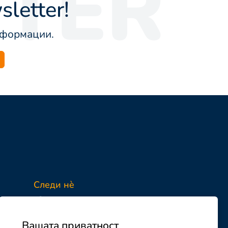
TER
letter!
информации.
Следи нè
Facebook
Instagram
Вашата приватност