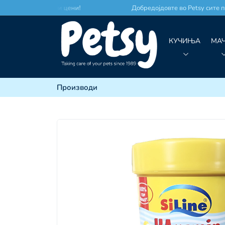
 место по најдобри цени!
Добредојдовте во Petsy сите пр
КУЧИЊА
МА
Производи