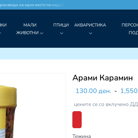
оизводи на едно место по најдобри цени!
ЧКИ
МАЛИ
ПТИЦИ
АКВАРИСТИКА
ПЕРСО
ЖИВОТНИ
ПО
Арами Карамин
130.00 ден.
-
1,550
цените се со вклучено Д
Тежина