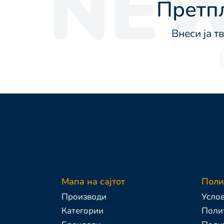
NEW
Претпл
Внеси ја т
Мапа на сајтот
Поли
Производи
Услов
Категории
Полит