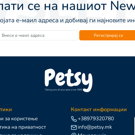
SLET
ати се на нашиот News
војата е-маил адреса и добивај ги најновите 
Регистрирај се
тики
Контакт информации
и за користење
+38979320780
ика на приватност
info@petsy.mk