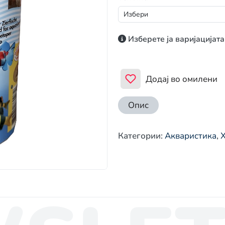
Изберете ја варијацијата
Додај во омилени
Опис
Категории
:
Акваристика
,