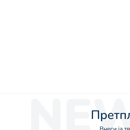
NEW
Претпл
Внеси ја т