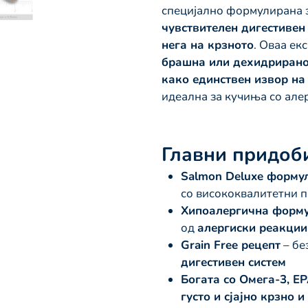
специјално формулирана 
чувствителен дигестивен
нега на крзното
. Оваа е
брашна или дехидрирано
како единствен извор на
идеална за кучиња со але
Главни придоб
Salmon Deluxe форму
со висококвалитетни 
Хипоалергична форм
од
алергиски реакции
Grain Free рецепт
– бе
дигестивен систем
Богата со Омега-3, E
густо и сјајно крзно 