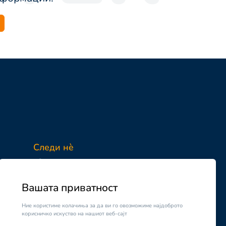
Следи нè
Facebook
Instagram
Вашата приватност
Ние користиме колачиња за да ви го овозможиме најдоброто
корисничко искуство на нашиот веб-сајт