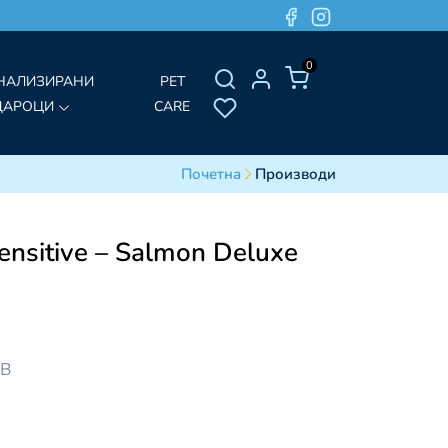
0
НАЛИЗИРАНИ
PET
ДАРОЦИ
CARE
Почетна
Производи
nsitive – Salmon Deluxe
ДВ