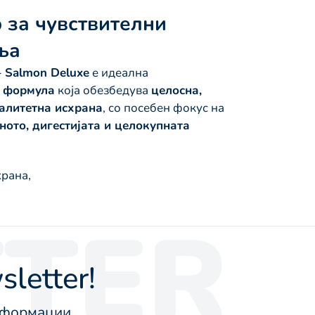
 за чувствителни
ња
– Salmon Deluxe
е идеална
e формула
која обезбедува
целосна,
алитетна исхрана
, со посебен фокус на
ното, дигестијата и целокупната
храна
,
TER
letter!
информации.