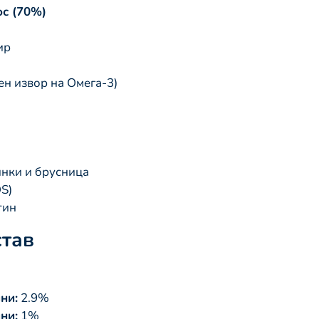
с (70%)
ир
н извор на Омега-3)
инки и брусница
S)
тин
став
ни:
2.9%
ни:
1%