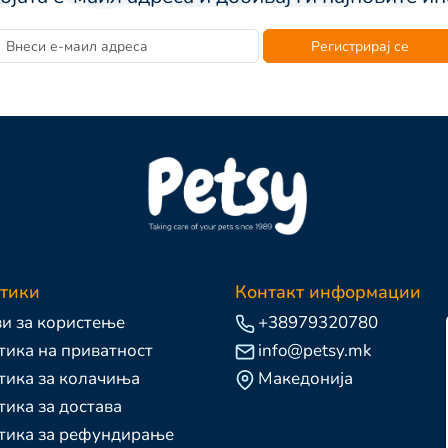
Регистрирај се
тики
Контакт информации
и за користење
+38979320780
ика на приватност
info@petsy.mk
тика за колачиња
Македонија
ика за достава
тика за рефундирање