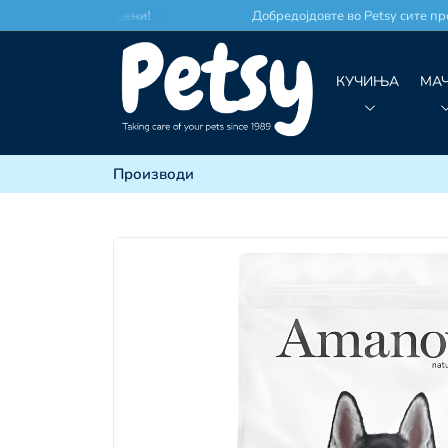
то по најдобри цени!
Добредојдовте во Petsy сите произ
КУЧИЊА
МА
Производи