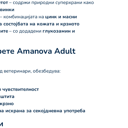
тот
– содржи природни суперхрани како
овинки
– комбинацијата на
цинк и масни
а состојбата на кожата и крзното
ите
– со додадени
глукозамин и
рете Amanova Adult
д ветеринари, обезбедува:
 чувствителност
аштита
 крзно
а исхрана за секојдневна употреба
и