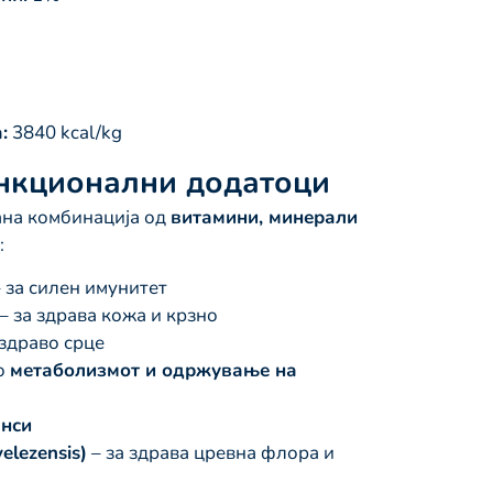
:
3840 kcal/kg
нкционални додатоци
на комбинација од
витамини, минерали
:
 за силен имунитет
– за здрава кожа и крзно
здраво срце
о
метаболизмот и одржување на
нси
elezensis)
– за здрава цревна флора и