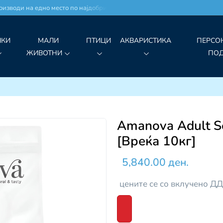
води на едно место по најдобри цени!
ЧКИ
МАЛИ
ПТИЦИ
АКВАРИСТИКА
ПЕРСО
ЖИВОТНИ
ПО
Amanova Adult Se
[Вреќа 10кг]
5,840.00 ден.
цените се со вклучено Д