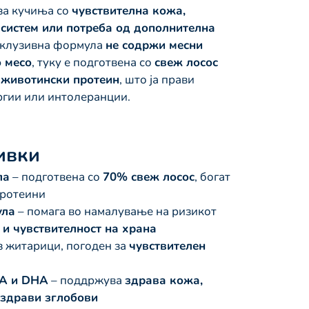
за кучиња со
чувствителна кожа,
 систем или потреба од дополнителна
ксклузивна формула
не содржи месни
 месо
, туку е подготвена со
свеж лосос
 животински протеин
, што ја прави
ргии или интолеранции.
ивки
ла
– подготвена со
70% свеж лосос
, богат
протеини
ула
– помага во намалување на ризикот
 и чувствителност на храна
з житарици, погоден за
чувствителен
PA и DHA
– поддржува
здрава кожа,
и здрави зглобови