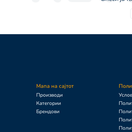
Мапа на сајтот
Поли
Производи
Услов
Категории
Полит
Брендови
Поли
Полит
Поли