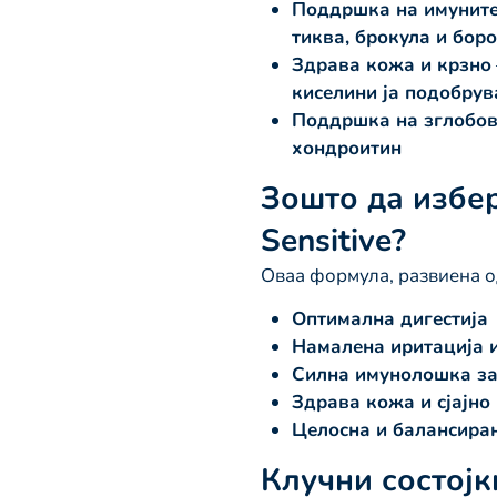
Поддршка на имуните
тиква, брокула и бор
Здрава кожа и крзно
киселини ја подобрув
Поддршка на зглобов
хондроитин
Зошто да избе
Sensitive?
Оваа формула, развиена о
Оптимална дигестија
Намалена иритација и
Силна имунолошка з
Здрава кожа и сјајно
Целосна и балансиран
Клучни состојк