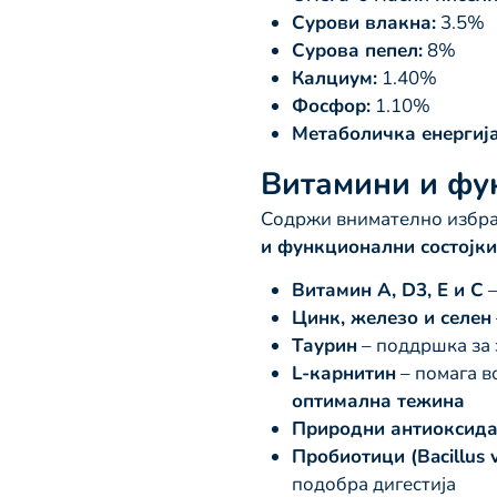
Сурови влакна:
3.5%
Сурова пепел:
8%
Калциум:
1.40%
Фосфор:
1.10%
Метаболичка енергија
Витамини и фу
Содржи внимателно избра
и функционални состојки
Витамин A, D3, E и C
–
Цинк, железо и селен
Таурин
– поддршка за 
L-карнитин
– помага в
оптимална тежина
Природни антиоксида
Пробиотици (Bacillus v
подобра дигестија