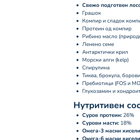
Свежо подготвен лосо
Грашок
Компир и сладок комп
Протеин од компир
Рибино масло (природе
Ленено семе
Антарктички крил
Морски алги (kelp)
Спирулина
Тиква, брокула, боров
Пребиотици (FOS и MO
Глукозамин и хондрои
Нутритивен со
Суров протеин:
26%
Сурови масти:
18%
Омега-3 масни кисели
Омега-6 масни кисели