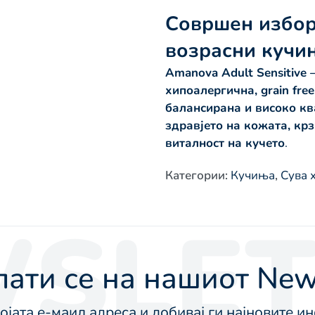
Совршен избор
возрасни кучи
Amanova Adult Sensitive 
хипоалергична, grain fre
балансирана и високо кв
здравјето на кожата, крз
виталност на кучето
.
Категории
:
Кучиња
,
Сува 
SLET
ати се на нашиот News
војата е-маил адреса и добивај ги најновите 