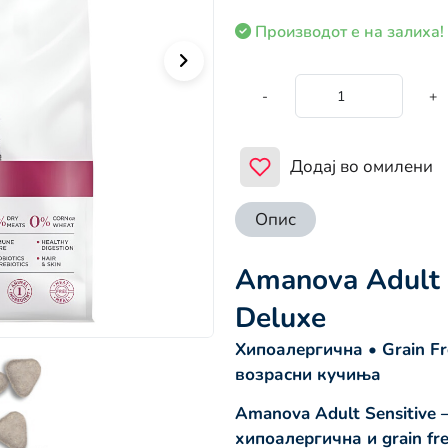
Производот е на залиха!
-
+
Додај во омилени
Опис
Amanova Adult 
Deluxe
Хипоалергична • Grain F
возрасни кучиња
Amanova Adult Sensitive 
хипоалергична и grain fr