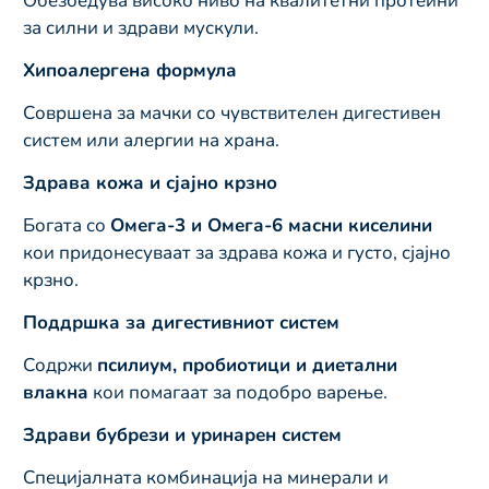
Обезбедува високо ниво на квалитетни протеини
за силни и здрави мускули.
Хипоалергена формула
Совршена за мачки со чувствителен дигестивен
систем или алергии на храна.
Здрава кожа и сјајно крзно
Богата со
Омега-3 и Омега-6 масни киселини
кои придонесуваат за здрава кожа и густо, сјајно
крзно.
Поддршка за дигестивниот систем
Содржи
псилиум, пробиотици и диетални
влакна
кои помагаат за подобро варење.
Здрави бубрези и уринарен систем
Специјалната комбинација на минерали и