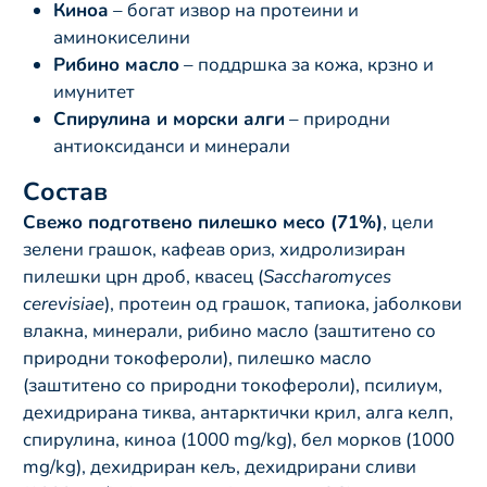
Киноа
– богат извор на протеини и
аминокиселини
Рибино масло
– поддршка за кожа, крзно и
имунитет
Спирулина и морски алги
– природни
антиоксиданси и минерали
Состав
Свежо подготвено пилешко месо (71%)
, цели
зелени грашок, кафеав ориз, хидролизиран
пилешки црн дроб, квасец (
Saccharomyces
cerevisiae
), протеин од грашок, тапиока, јаболкови
влакна, минерали, рибино масло (заштитено со
природни токофероли), пилешко масло
(заштитено со природни токофероли), псилиум,
дехидрирана тиква, антарктички крил, алга келп,
спирулина, киноа (1000 mg/kg), бел морков (1000
mg/kg), дехидриран кељ, дехидрирани сливи