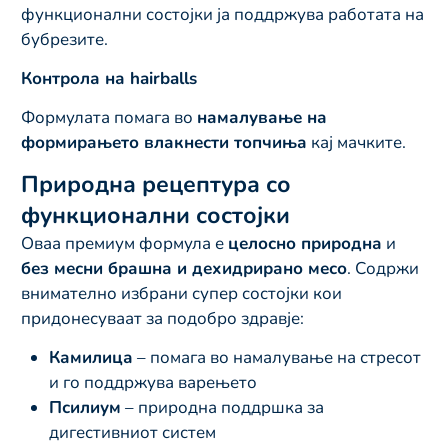
функционални состојки ја поддржува работата на
бубрезите.
Контрола на hairballs
Формулата помага во
намалување на
формирањето влакнести топчиња
кај мачките.
Природна рецептура со
функционални состојки
Оваа премиум формула е
целосно природна
и
без месни брашна и дехидрирано месо
. Содржи
внимателно избрани супер состојки кои
придонесуваат за подобро здравје:
Камилица
– помага во намалување на стресот
и го поддржува варењето
Псилиум
– природна поддршка за
дигестивниот систем