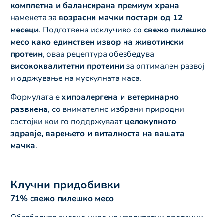
комплетна и балансирана премиум храна
наменета за
возрасни мачки постари од 12
месеци
. Подготвена исклучиво со
свежо пилешко
месо како единствен извор на животински
протеин
, оваа рецептура обезбедува
висококвалитетни протеини
за оптимален развој
и одржување на мускулната маса.
Формулата е
хипоалергена и ветеринарно
развиена
, со внимателно избрани природни
состојки кои го поддржуваат
целокупното
здравје, варењето и виталноста на вашата
мачка
.
Клучни придобивки
71% свежо пилешко месо