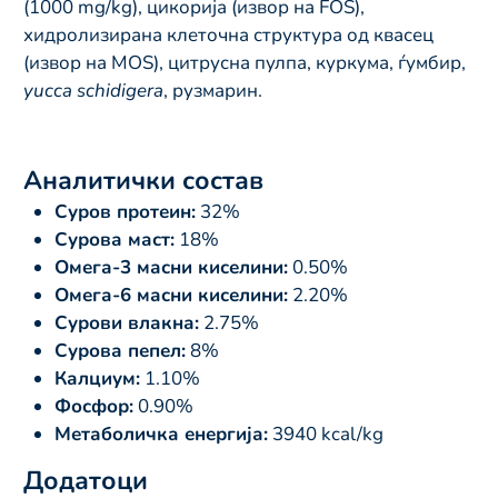
(1000 mg/kg), цикорија (извор на FOS),
хидролизирана клеточна структура од квасец
(извор на MOS), цитрусна пулпа, куркума, ѓумбир,
yucca schidigera
, рузмарин.
Аналитички состав
Суров протеин:
32%
Сурова маст:
18%
Омега-3 масни киселини:
0.50%
Омега-6 масни киселини:
2.20%
Сурови влакна:
2.75%
Сурова пепел:
8%
Калциум:
1.10%
Фосфор:
0.90%
Метаболичка енергија:
3940 kcal/kg
Додатоци