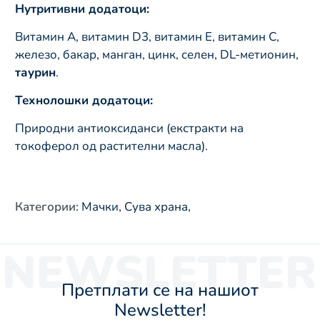
Нутритивни додатоци:
Витамин A, витамин D3, витамин E, витамин C,
железо, бакар, манган, цинк, селен, DL-метионин,
таурин
.
Технолошки додатоци:
Природни антиоксиданси (екстракти на
токоферол од растителни масла).
Категории
:
Мачки
,
Сува храна
,
NEWSLETTER
Претплати се на нашиот
Newsletter!