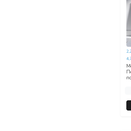
2,
4,
Mo
П
п