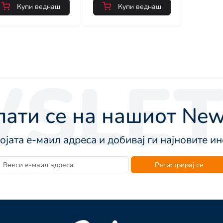
Купи веднаш
Купи веднаш
SLET
ати се на нашиот News
војата е-маил адреса и добивај ги најновите 
Регистрирај се