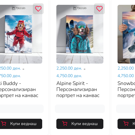
250.00 ден.
-
2,250.00 ден.
-
2,250.00
750.00 ден.
4,750.00 ден.
4,750.00
i Buddy -
Alpine Spirit -
Snowbo
ерсонализиран
Персонализиран
Персон
ортрет на канвас
портрет на канвас
портре
Купи веднаш
Купи веднаш
К