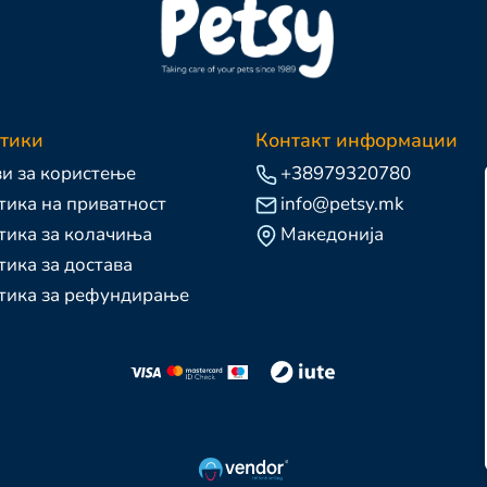
тики
Контакт информации
и за користење
+38979320780
ика на приватност
info@petsy.mk
тика за колачиња
Македонија
ика за достава
тика за рефундирање