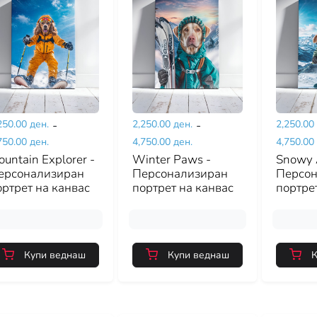
250.00 ден.
-
2,250.00 ден.
-
2,250.00
750.00 ден.
4,750.00 ден.
4,750.00
untain Explorer -
Winter Paws -
Snowy 
ерсонализиран
Персонализиран
Персон
ортрет на канвас
портрет на канвас
портре
Купи веднаш
Купи веднаш
К