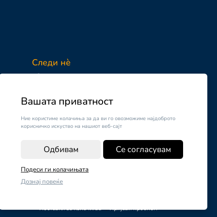
Следи нè
Facebook
Instagram
Вашата приватност
Ние користиме колачиња за да ви го овозможиме најдоброто
корисничко искуство на нашиот веб-сајт
Одбивам
Се согласувам
Подеси ги колачињата
Дознај повеќе
Поставки за колачиња
|
Пријави проблем