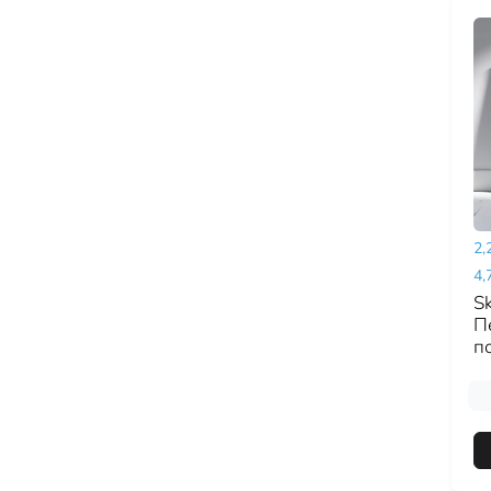
2,
4,
Sk
П
п