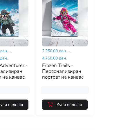
 ден.
-
2,250.00 ден.
-
 ден.
4,750.00 ден.
Adventurer -
Frozen Trails -
ализиран
Персонализиран
т на канвас
портрет на канвас
упи веднаш
Купи веднаш