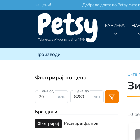
место по најдобри цени!
Добредојдовте во Petsy сите про
КУЧИЊА
МА
Производи
Сите
Филтрирај по цена
З
Цена од
Цена до
ден.
ден.
Брендови
10
ре
Ресетирај филтри
Филтрирај