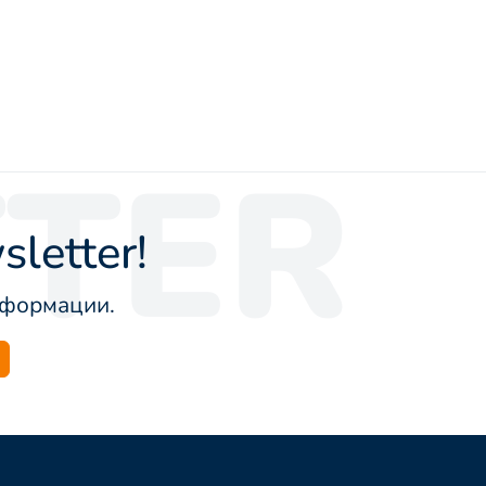
TER
letter!
информации.