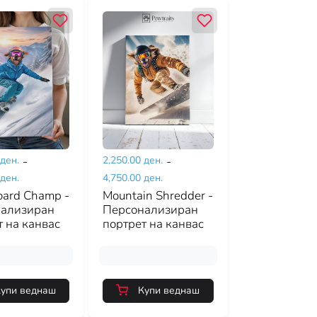
 ден.
-
2,250.00 ден.
-
 ден.
4,750.00 ден.
ard Champ -
Mountain Shredder -
ализиран
Персонализиран
т на канвас
портрет на канвас
упи веднаш
Купи веднаш