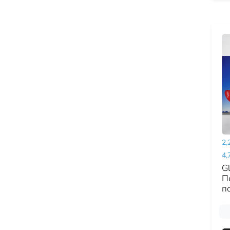
2,
4,
Gl
П
п