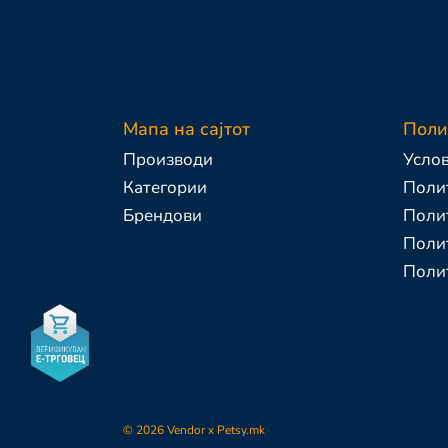
Мапа на сајтот
Поли
Производи
Услов
Категории
Полит
Брендови
Поли
Полит
Поли
©
2026
Vendor x
Petsy.mk