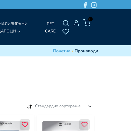
0
НАЛИЗИРАНИ
PET
ДАРОЦИ
CARE
Почетна
Производи
Стандардно сортирање