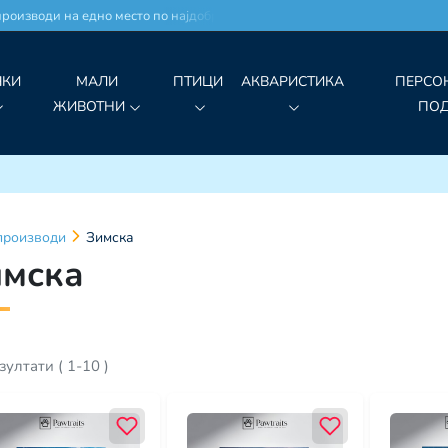
изводи на едно место по најдобри цени!
ЧКИ
МАЛИ
ПТИЦИ
АКВАРИСТИКА
ПЕРСО
ЖИВОТНИ
ПО
производи
Зимска
имска
зултати
(
1
-
10
)