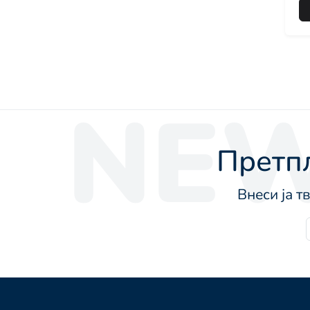
NEW
Претпл
Внеси ја т