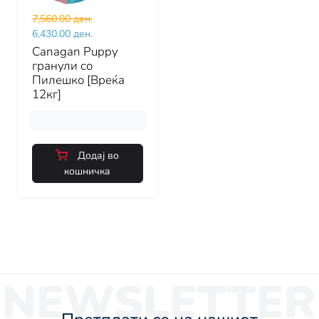
7,560.00 ден.
6,430.00 ден.
Canagan Puppy
гранули со
Пилешко [Вреќа
12кг]
Додај во
кошничка
NEWSLETTER