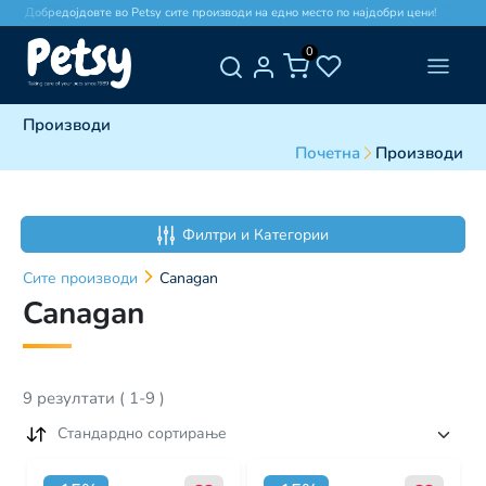
Добредојдовте во Petsy сите производи на едно место по најдобри цени!
0
Производи
Почетна
Производи
Филтри и Категории
Сите
производи
Canagan
Canagan
9
резултати
(
1
-
9
)
Стандардно сортирање