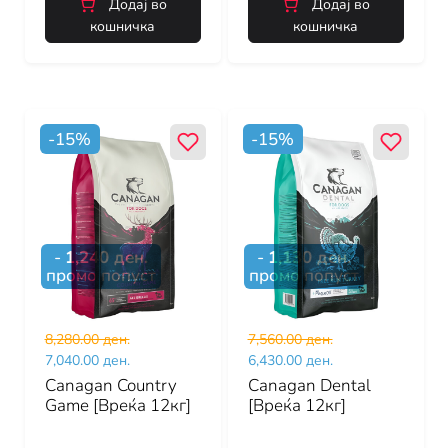
Додај во
Додај во
кошничка
кошничка
-
15
%
-
15
%
-
1,240
ден.
-
1,130
ден.
промо попуст
промо попуст
8,280.00 ден.
7,560.00 ден.
7,040.00 ден.
6,430.00 ден.
Canagan Country
Canagan Dental
Game [Вреќа 12кг]
[Вреќа 12кг]