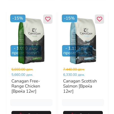
-
15
%
-
15
%
-
1,000
ден.
-
1,110
ден.
промо попуст
промо попуст
6,660.00 ден.
7,440.00 ден.
5,660.00 ден.
6,330.00 ден.
Canagan Free-
Canagan Scottish
Range Chicken
Salmon [Вреќа
[Вреќа 12кг]
12кг]