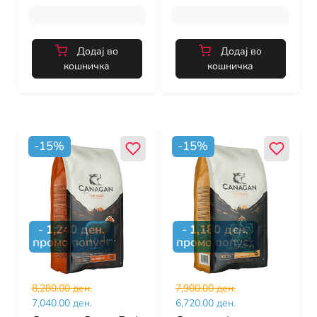
Додај во
Додај во
кошничка
кошничка
-
15
%
-
15
%
-
1,240
ден.
-
1,180
ден.
промо попуст
промо попуст
8,280.00 ден.
7,900.00 ден.
7,040.00 ден.
6,720.00 ден.