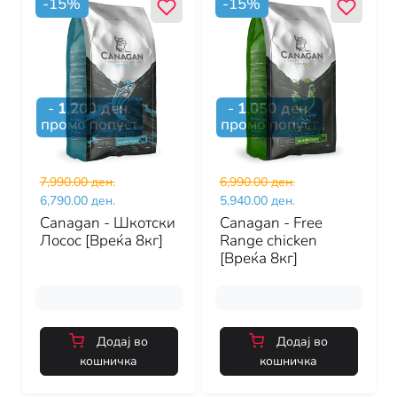
-
15
%
-
15
%
-
1,200
ден.
-
1,050
ден.
промо попуст
промо попуст
7,990.00 ден.
6,990.00 ден.
6,790.00 ден.
5,940.00 ден.
Canagan - Шкотски
Canagan - Free
Лосос [Вреќа 8кг]
Range chicken
[Вреќа 8кг]
Додај во
Додај во
кошничка
кошничка