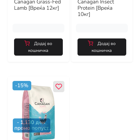
Canagan Grass-Fed
Canagan Insect
Lamb [Вреќа 12кг]
Protein [Вреќа
10кг]
Додај во
Додај во
кошничка
кошничка
-
15
%
-
1,130
ден.
промо попуст