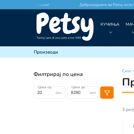
 место по најдобри цени!
Добредојдовте во Petsy сите п
КУЧИЊА
МА
Производи
Сите
Филтрирај по цена
П
Цена од
Цена до
ден.
ден.
3
рез