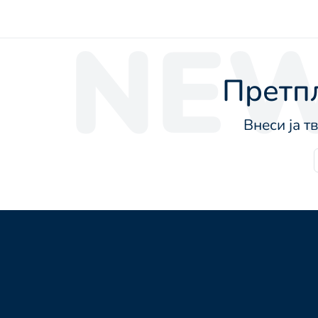
NEW
Претпл
Внеси ја т