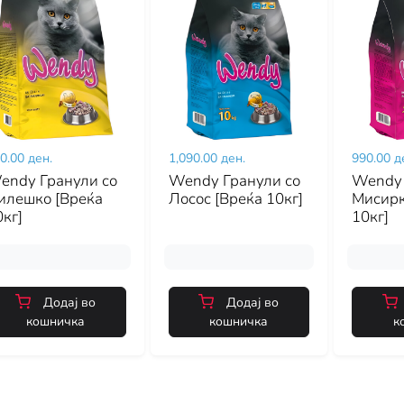
0.00 ден.
1,090.00 ден.
990.00 д
endy Гранули со
Wendy Гранули со
Wendy 
илешко [Вреќа
Лосос [Вреќа 10кг]
Мисирк
кг]
10кг]
Додај во
Додај во
кошничка
кошничка
к