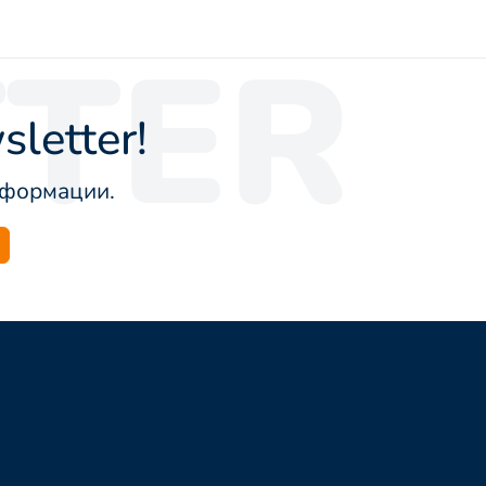
TER
letter!
информации.