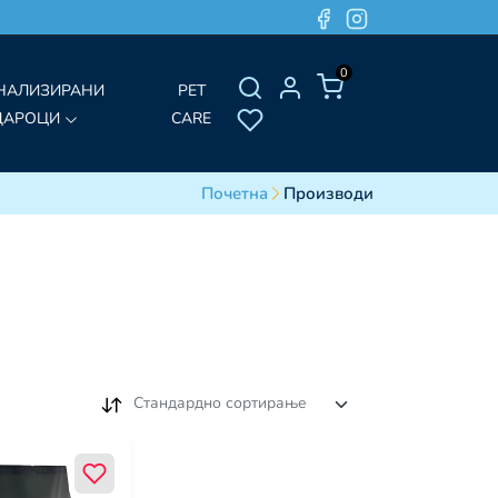
0
НАЛИЗИРАНИ
PET
ДАРОЦИ
CARE
Почетна
Производи
Стандардно сортирање