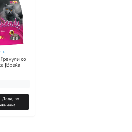
ен.
Гранули со
а [Вреќа
Додај во
ошничка