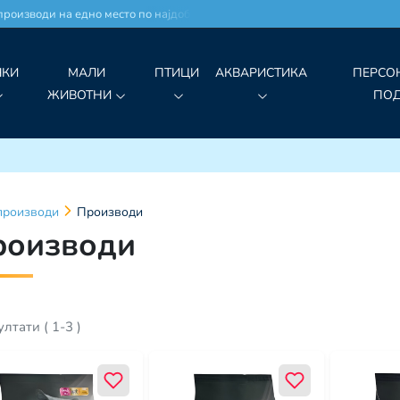
роизводи на едно место по најдобри цени!
ЧКИ
МАЛИ
ПТИЦИ
АКВАРИСТИКА
ПЕРСО
ЖИВОТНИ
ПО
производи
Производи
роизводи
ултати
(
1
-
3
)