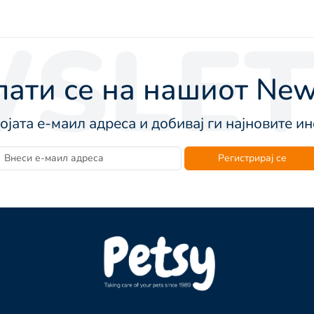
SLET
ати се на нашиот News
војата е-маил адреса и добивај ги најновите 
Регистрирај се