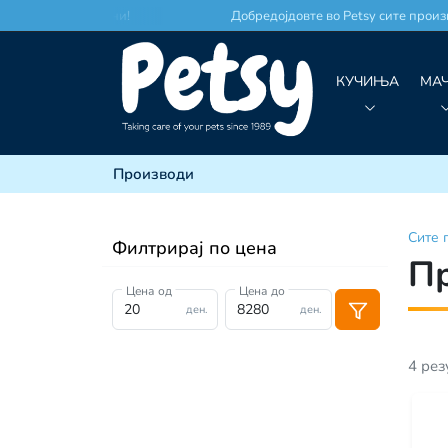
о по најдобри цени!
Добредојдовте во Petsy сите произво
КУЧИЊА
МА
Производи
Сите
Филтрирај по цена
П
Цена од
Цена до
ден.
ден.
4
рез