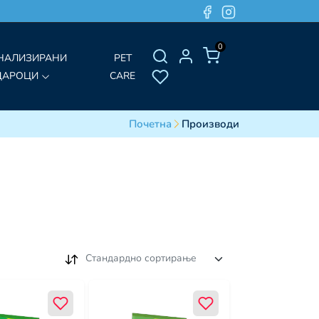
0
НАЛИЗИРАНИ
PET
ДАРОЦИ
CARE
Почетна
Производи
Стандардно сортирање