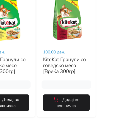
ен.
100.00 ден.
 Гранули со
KiteKat Гранули со
о месо
говедско месо
 300гр]
[Вреќа 300гр]
Додај во
Додај во
ошничка
кошничка