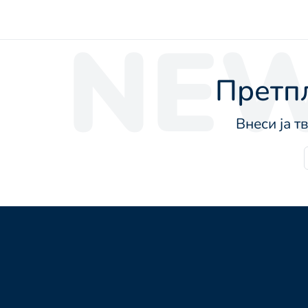
NEW
Претпл
Внеси ја т