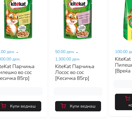
.00 ден.
-
50.00 ден.
-
100.00 д
KiteKat
300.00 ден.
1,300.00 ден.
Пилешк
iteKat Парчиња
KiteKat Парчиња
[Вреќа
илешко во сос
Лосос во сос
Кесичка 85гр]
[Кесичка 85гр]
к
Купи веднаш
Купи веднаш