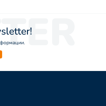
TER
letter!
информации.