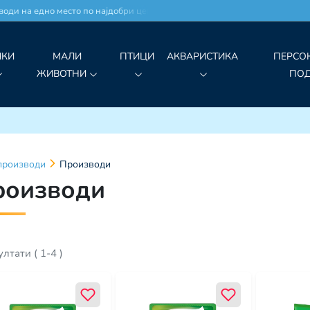
ди на едно место по најдобри цени!
ЧКИ
МАЛИ
ПТИЦИ
АКВАРИСТИКА
ПЕРСО
ЖИВОТНИ
ПО
производи
Производи
роизводи
ултати
(
1
-
4
)