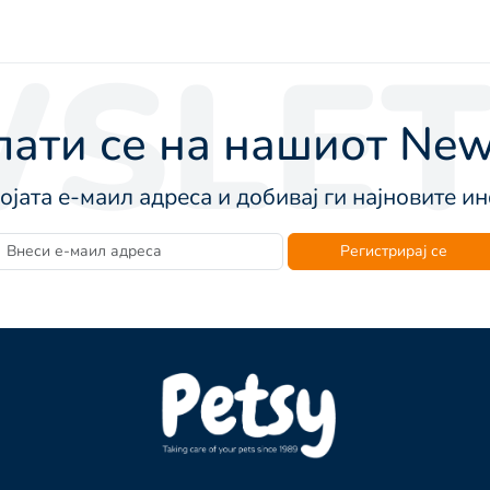
SLET
ати се на нашиот News
војата е-маил адреса и добивај ги најновите 
Регистрирај се