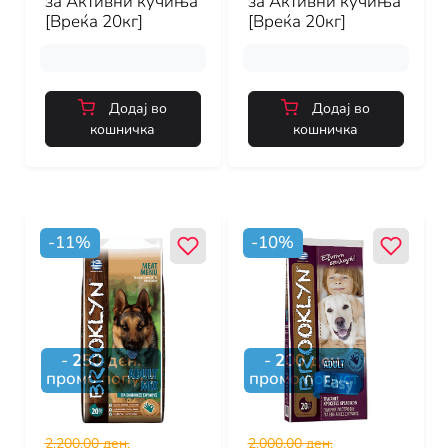
за Активни кучиња
за Активни кучиња
[Вреќа 20кг]
[Вреќа 20кг]
Додај во
Додај во
кошничка
кошничка
-
11
%
-
10
%
-
250
ден.
-
200
ден.
промо попуст
промо попуст
2,200.00 ден.
2,000.00 ден.