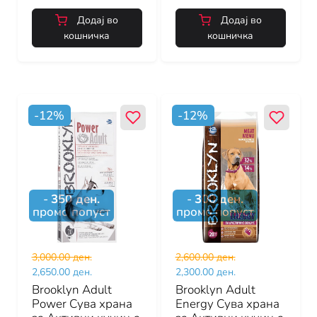
Додај во
Додај во
кошничка
кошничка
-
12
%
-
12
%
-
350
ден.
-
300
ден.
промо попуст
промо попуст
3,000.00 ден.
2,600.00 ден.
2,650.00 ден.
2,300.00 ден.
Brooklyn Adult
Brooklyn Adult
Power Сува храна
Energy Сува храна