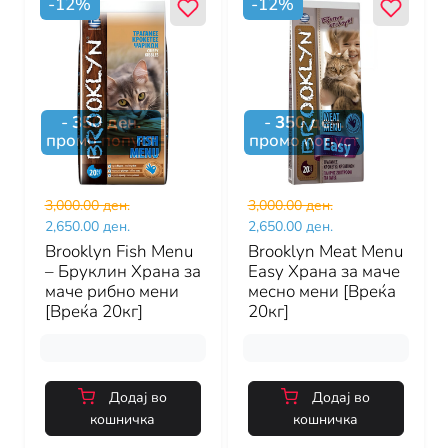
-
12
%
-
12
%
-
350
ден.
-
350
ден.
промо попуст
промо попуст
3,000.00 ден.
3,000.00 ден.
2,650.00 ден.
2,650.00 ден.
Brooklyn Fish Menu
Brooklyn Meat Menu
– Бруклин Храна за
Easy Храна за маче
маче рибно мени
месно мени [Вреќа
[Вреќа 20кг]
20кг]
Додај во
Додај во
кошничка
кошничка