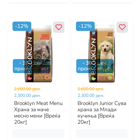
-
12
%
-
12
%
-
300
ден.
-
300
ден.
промо попуст
промо попуст
2,600.00 ден.
2,600.00 ден.
2,300.00 ден.
2,300.00 ден.
Brooklyn Meat Menu
Brooklyn Junior Сува
Храна за маче
храна за Млади
месно мени [Вреќа
кучиња [Вреќа
20кг]
20кг]