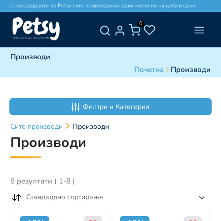
Добредојдовте во Petsy сите производи на едно место по најдобри цени!
До
0
Производи
Почетна
Производи
Филтри и Категории
Сите
производи
Производи
Производи
8
резултати
(
1
-
8
)
Стандардно сортирање