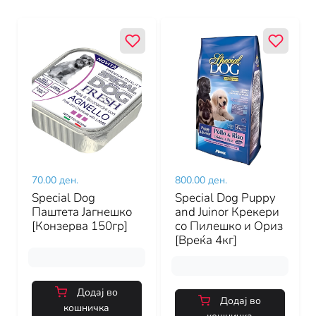
70.00 ден.
800.00 ден.
Special Dog
Special Dog Puppy
Паштета Јагнешко
and Juinor Крекери
[Конзерва 150гр]
со Пилешко и Ориз
[Вреќа 4кг]
Додај во
Додај во
кошничка