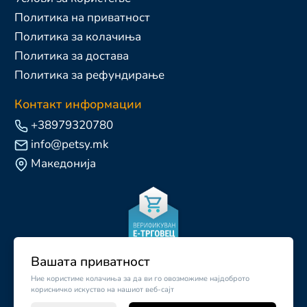
Политика на приватност
Политика за колачиња
Политика за достава
Политика за рефундирање
Контакт информации
+38979320780
info@petsy.mk
Македонија
Вашата приватност
Ние користиме колачиња за да ви го овозможиме најдоброто
корисничко искуство на нашиот веб-сајт