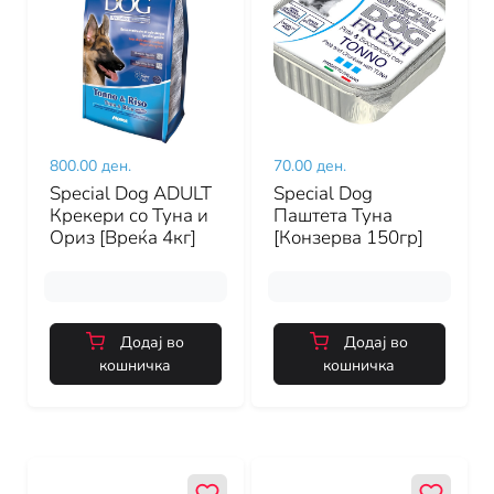
800.00 ден.
70.00 ден.
Special Dog ADULT
Special Dog
Крекери со Туна и
Паштета Туна
Ориз [Вреќа 4кг]
[Конзерва 150гр]
Додај во
Додај во
кошничка
кошничка