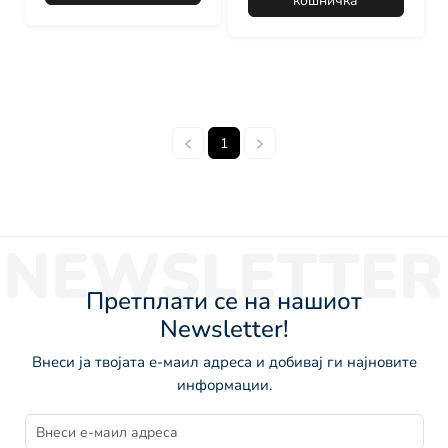
кошничка
1
NEWSLETTER
Претплати се на нашиот
Newsletter!
Внеси ја твојата е-маил адреса и добивај ги најновите
информации.