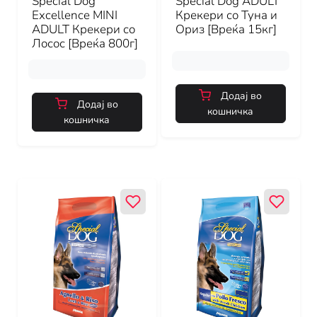
Special Dog
Special Dog ADULT
Excellence MINI
Крекери со Туна и
ADULT Крекери со
Ориз [Вреќа 15кг]
Лосос [Вреќа 800г]
Додај во
Додај во
кошничка
кошничка