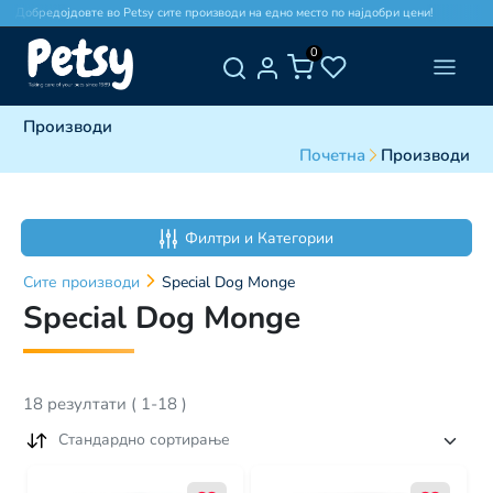
Добредојдовте во Petsy сите производи на едно место по најдобри цени!
Добр
0
Производи
Почетна
Производи
Филтри и Категории
Сите
производи
Special Dog Monge
Special Dog Monge
18
резултати
(
1
-
18
)
Стандардно сортирање