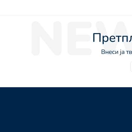
NEW
Претпл
Внеси ја т