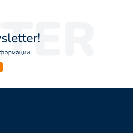
TER
letter!
информации.