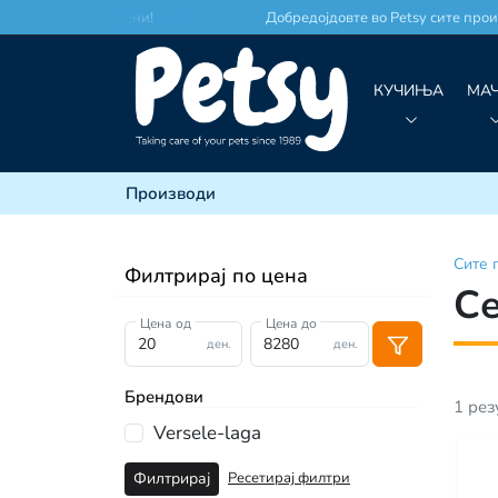
сто по најдобри цени!
Добредојдовте во Petsy сите произ
КУЧИЊА
МА
Производи
Сите
Филтрирај по цена
Се
Цена од
Цена до
ден.
ден.
Брендови
1
рез
Versele-laga
Ресетирај филтри
Филтрирај