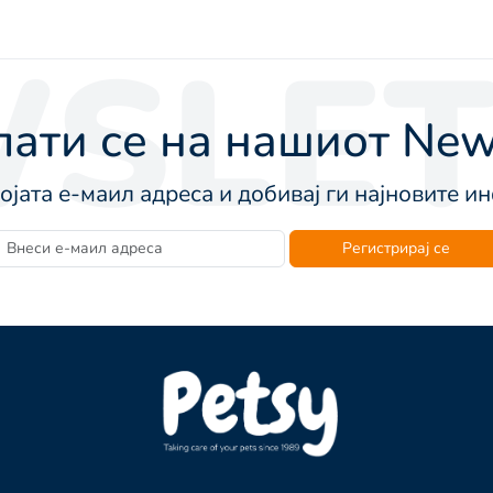
SLET
ати се на нашиот News
војата е-маил адреса и добивај ги најновите 
Регистрирај се