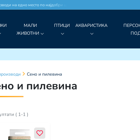
води на едно место по најдобри цени!
ЧКИ
МАЛИ
ПТИЦИ
АКВАРИСТИКА
ПЕРСО
ЖИВОТНИ
ПО
производи
Сено и пилевина
но и пилевина
ултати
(
1
-
1
)